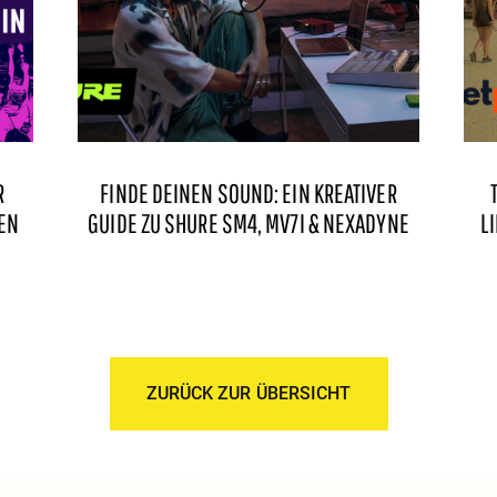
R
FINDE DEINEN SOUND: EIN KREATIVER
EN
GUIDE ZU SHURE SM4, MV7I & NEXADYNE
L
ZURÜCK ZUR ÜBERSICHT