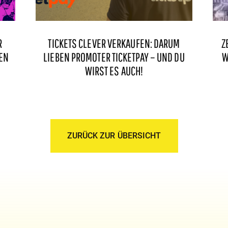
R
TICKETS CLEVER VERKAUFEN: DARUM
Z
EN
LIEBEN PROMOTER TICKETPAY – UND DU
W
WIRST ES AUCH!
ZURÜCK ZUR ÜBERSICHT