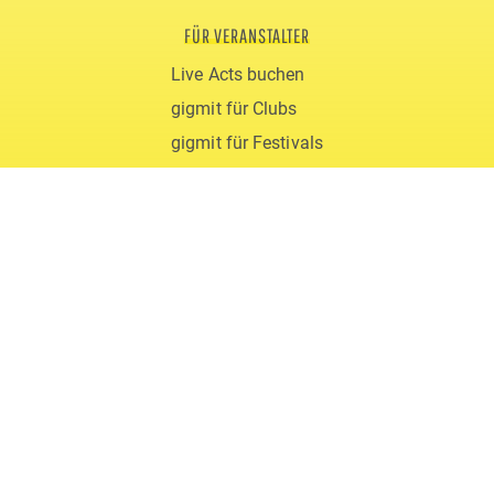
FÜR VERANSTALTER
Live Acts buchen
gigmit für Clubs
gigmit für Festivals
Kosten
Blog
ÜBER GIGMIT
Support & FAQs
Team
Jobs
Downloads