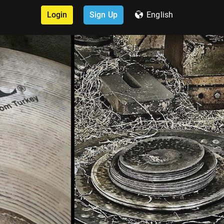
Login
Sign Up
English