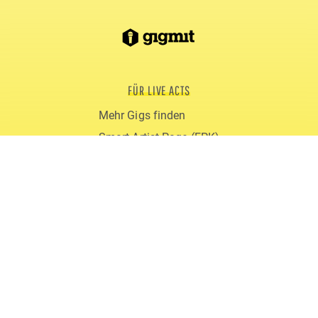
FÜR LIVE ACTS
Mehr Gigs finden
Smart Artist Page (EPK)
Blog
Erfahrungen
gigmit PRO
FÜR VERANSTALTER
Live Acts buchen
gigmit für Clubs
gigmit für Festivals