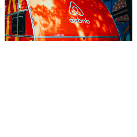
Jan. 30, 2025
AIRBNBS 500-MILLIONEN-DOLLAR-EVENT-
SPONSORING: LEARNINGS IM BRAND MARKETING
500-Mio-Dollar-Sponsoring von Airbnb: Markenmarketing,
ROI von Event-Sponsoring & Strategien für ein
wirkungsvolles Engagement beim Publikum.
MEHR ERFAHREN