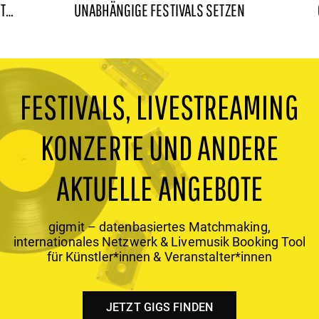
IT
UNABHÄNGIGE FESTIVALS SETZEN
FESTIVALS, LIVESTREAMING
KONZERTE UND ANDERE
AKTUELLE ANGEBOTE
gigmit – datenbasiertes Matchmaking,
internationales Netzwerk & Livemusik Booking Tool
für Künstler*innen & Veranstalter*innen
JETZT GIGS FINDEN