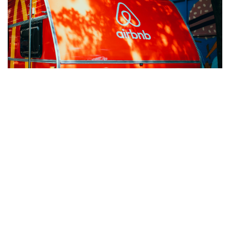
Jan. 30, 2025
AIRBNBS 500-MILLIONEN-DOLLAR-EVENT-
SPONSORING: LEARNINGS IM BRAND MARKETING
500-Mio-Dollar-Sponsoring von Airbnb: Markenmarketing,
ROI von Event-Sponsoring & Strategien für ein
wirkungsvolles Engagement beim Publikum.
MEHR ERFAHREN