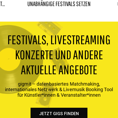
IT
UNABHÄNGIGE FESTIVALS SETZEN
FESTIVALS, LIVESTREAMING
KONZERTE UND ANDERE
AKTUELLE ANGEBOTE
gigmit – datenbasiertes Matchmaking,
internationales Netzwerk & Livemusik Booking Tool
für Künstler*innen & Veranstalter*innen
JETZT GIGS FINDEN