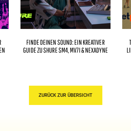
R
FINDE DEINEN SOUND: EIN KREATIVER
EN
GUIDE ZU SHURE SM4, MV7I & NEXADYNE
L
ZURÜCK ZUR ÜBERSICHT