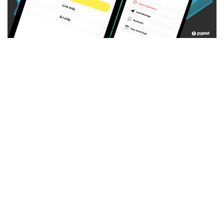
Dez. 12, 2023
DER GIGMIT CALL: ARTISTS ZU FINDEN WIRD
EINFACHER
Eröffne einen Call auf gigmit, um Artists für deine
kommenden Events zu finden. Von Konzerten bis hin zu
Playlists, Gig-Austausch oder Support-Slots.
MEHR ERFAHREN
MEHR ZEIGEN